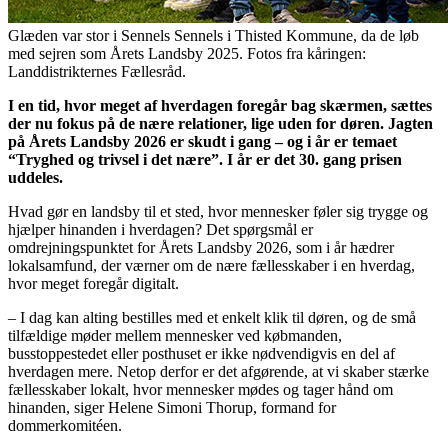
Glæden var stor i Sennels Sennels i Thisted Kommune, da de løb
med sejren som Årets Landsby 2025. Fotos fra kåringen:
Landdistrikternes Fællesråd.
I en tid, hvor meget af hverdagen foregår bag skærmen, sættes
der nu fokus på de nære relationer, lige uden for døren. Jagten
på Årets Landsby 2026 er skudt i gang – og i år er temaet
“Tryghed og trivsel i det nære”. I år er det 30. gang prisen
uddeles.
Hvad gør en landsby til et sted, hvor mennesker føler sig trygge og
hjælper hinanden i hverdagen? Det spørgsmål er
omdrejningspunktet for Årets Landsby 2026, som i år hædrer
lokalsamfund, der værner om de nære fællesskaber i en hverdag,
hvor meget foregår digitalt.
– I dag kan alting bestilles med et enkelt klik til døren, og de små
tilfældige møder mellem mennesker ved købmanden,
busstoppestedet eller posthuset er ikke nødvendigvis en del af
hverdagen mere. Netop derfor er det afgørende, at vi skaber stærke
fællesskaber lokalt, hvor mennesker mødes og tager hånd om
hinanden, siger Helene Simoni Thorup, formand for
dommerkomitéen.