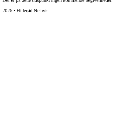
Der er på dette tidspunkt ingen kommende begivenheder.
2026 • Hillerød Netavis