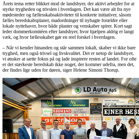
Årets tema retter blikket mod de landsbyer, der aktivt arbejder for at
styrke trygheden og trivslen i hverdagen. Det kan være alt fra nye
mødesteder og fællesskabsaktiviteter til konkrete initiativer, såsom
fælles beredskabsplaner, madordninger til nybagte forældre eller
lokale nyttehaver, hvor både planter og venskaber spirer. Kort sagt
leder dommerkomitéen efter landsbyer, hvor hjælpen aldrig er langt
væk, og hvor fællesskabet gør en reel forskel i hverdagen.
– Når vi kender hinanden og står sammen lokalt, skaber vi ikke bare
tryghed, men også trivsel og livskvalitet. Det er netop de landsbyer,
vi ønsker at sætte fokus på og lade inspirere resten af landet. For ofte
er det stærkeste beredskab ikke noget, der kommer udefra, men det,
der findes lige uden for døren, siger Helene Simoni Thorup.