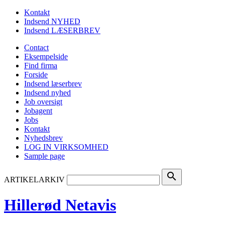
Kontakt
Indsend NYHED
Indsend LÆSERBREV
Contact
Eksempelside
Find firma
Forside
Indsend læserbrev
Indsend nyhed
Job oversigt
Jobagent
Jobs
Kontakt
Nyhedsbrev
LOG IN VIRKSOMHED
Sample page
search
ARTIKELARKIV
Hillerød Netavis