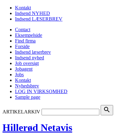
Kontakt
Indsend NYHED
Indsend LÆSERBREV
Contact
Eksempelside
Find firma
Forside
Indsend læserbrev
Indsend nyhed
Job oversigt
Jobagent
Jobs
Kontakt
Nyhedsbrev
LOG IN VIRKSOMHED
Sample page
search
ARTIKELARKIV
Hillerød Netavis