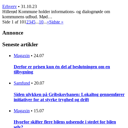
Erhverv
•
31.10.23
Hillerød Kommune holder informations- og dialogmøde om
kommunens udbud. Mød…
Side 1 af 10
1
2
3
4
5
...
10
...
»
Sidste »
Annonce
Seneste artikler
Magaxin
•
24.07
Derfor er prisen kun én del af beslutningen om en
tilbygning
Samfund
•
20.07
Siden ulykken på Gribskovbanen: Lokaltog gennemfører
initiativer for at styrke tryghed og drift
Magaxin
•
15.07
Hvorfor skifter flere bilens udseende i stedet for bilen
selv?