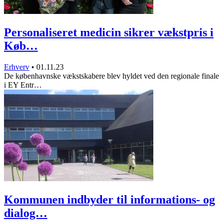
Personaliseret medicin sikrer vækstpris i
Køb…
Erhverv
•
01.11.23
De københavnske vækstskabere blev hyldet ved den regionale finale
i EY Entr…
Kommunen indbyder til informations- og
dialog…