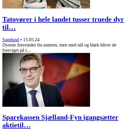
Tatovører i hele landet tusser truede dyr
til…
Samfund
•
15.05.24
Dyrene forsvinder fra naturen, men med nål og blæk bliver de
foreviget på t…
Sparekassen Sjælland-Fyn igangsætter
aktietil…