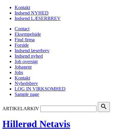
Kontakt
Indsend NYHED
Indsend LÆSERBREV
Contact
Eksempelside
Find firma
Forside
Indsend læserbrev
Indsend nyhed
Job oversigt
Jobagent
Jobs
Kontakt
Nyhedsbrev
LOG IN VIRKSOMHED
Sample page
search
ARTIKELARKIV
Hillerød Netavis