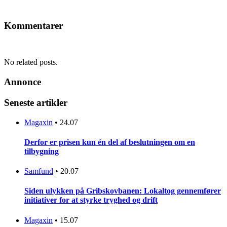
Kommentarer
No related posts.
Annonce
Seneste artikler
Magaxin
•
24.07
Derfor er prisen kun én del af beslutningen om en
tilbygning
Samfund
•
20.07
Siden ulykken på Gribskovbanen: Lokaltog gennemfører
initiativer for at styrke tryghed og drift
Magaxin
•
15.07