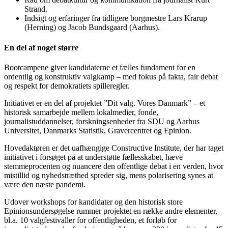
Strand.
Indsigt og erfaringer fra tidligere borgmestre Lars Krarup
(Herning) og Jacob Bundsgaard (Aarhus).
En del af noget større
Bootcampene giver kandidaterne et fælles fundament for en
ordentlig og konstruktiv valgkamp – med fokus på fakta, fair debat
og respekt for demokratiets spilleregler.
Initiativet er en del af projektet ”Dit valg. Vores Danmark” – et
historisk samarbejde mellem lokalmedier, fonde,
journalistuddannelser, forskningsenheder fra SDU og Aarhus
Universitet, Danmarks Statistik, Gravercentret og Epinion.
Hovedaktøren er det uafhængige Constructive Institute, der har taget
initiativet i forsøget på at understøtte fællesskabet, hæve
stemmeprocenten og nuancere den offentlige debat i en verden, hvor
mistillid og nyhedstræthed spreder sig, mens polarisering synes at
være den næste pandemi.
Udover workshops for kandidater og den historisk store
Epinionsundersøgelse rummer projektet en række andre elementer,
bl.a. 10 valgfestivaller for offentligheden, et forløb for