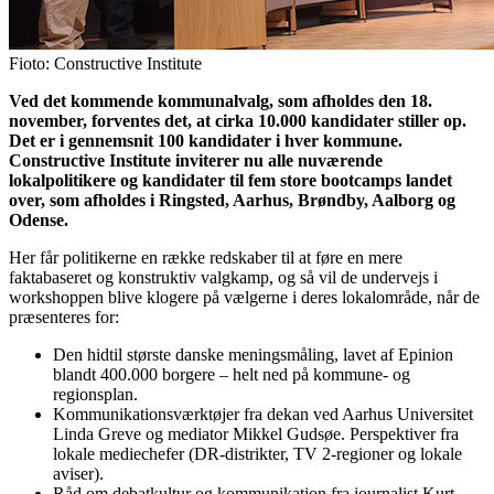
Fioto: Constructive Institute
Ved det kommende kommunalvalg, som afholdes den 18.
november, forventes det, at cirka 10.000 kandidater stiller op.
Det er i gennemsnit 100 kandidater i hver kommune.
Constructive Institute inviterer nu alle nuværende
lokalpolitikere og kandidater til fem store bootcamps landet
over, som afholdes i Ringsted, Aarhus, Brøndby, Aalborg og
Odense.
Her får politikerne en række redskaber til at føre en mere
faktabaseret og konstruktiv valgkamp, og så vil de undervejs i
workshoppen blive klogere på vælgerne i deres lokalområde, når de
præsenteres for:
Den hidtil største danske meningsmåling, lavet af Epinion
blandt 400.000 borgere – helt ned på kommune- og
regionsplan.
Kommunikationsværktøjer fra dekan ved Aarhus Universitet
Linda Greve og mediator Mikkel Gudsøe. Perspektiver fra
lokale mediechefer (DR-distrikter, TV 2-regioner og lokale
aviser).
Råd om debatkultur og kommunikation fra journalist Kurt