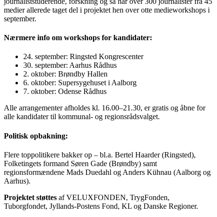
journaliststuderende, forskning og så har over 300 journalister fra 45
medier allerede taget del i projektet hen over otte medieworkshops i
september.
Nærmere info om workshops for kandidater:
24. september: Ringsted Kongrescenter
30. september: Aarhus Rådhus
2. oktober: Brøndby Hallen
6. oktober: Supersygehuset i Aalborg
7. oktober: Odense Rådhus
Alle arrangementer afholdes kl. 16.00–21.30, er gratis og åbne for
alle kandidater til kommunal- og regionsrådsvalget.
Politisk opbakning:
Flere toppolitikere bakker op – bl.a. Bertel Haarder (Ringsted),
Folketingets formand Søren Gade (Brøndby) samt
regionsformændene Mads Duedahl og Anders Kühnau (Aalborg og
Aarhus).
Projektet støttes
af VELUXFONDEN, TrygFonden,
Tuborgfondet, Jyllands-Postens Fond, KL og Danske Regioner.