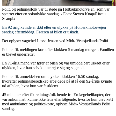
Politi og redningsfolk var til stede på Holbækmotorvejen, som var
spærret efter en soloulykke søndag. - Foto: Steven Knap/Ritzau
Scanpix
En 92-årig kvinde er død efter en ulykke på Holbækmotorvejen
søndag eftermiddag. Føreren af bilen er uskadt.
Det oplyser vagtchef Lasse Jensen ved Midt- Vestsjællands Politi.
Politiet fik meldingen kort efter klokken 5 mandag morgen. Familien
er blevet underrettet.
En 71-årig mand var fører af bilen og var umiddelbart uskadt efter
ulykken, hvor han selv kunne rejse sig og stige ud.
Politiet fik anmeldelsen om ulykken klokken 16.50 søndag,
hvorefter redningsberedskab arbejdede på at få den 92-årige kvinde
ud af bilen, hvor hun var fastklemt.
45 minutter efter fik redningsfolk hende fri. En lægehelikopter, der
var ankommet, kunne ikke lette efterfølgende, hvorfor hun blev kørt
med ambulance og politieskorte, oplyste Midt- Vestsjællands Politi
søndag.