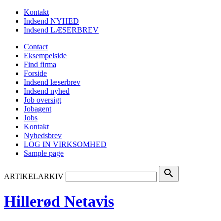
Kontakt
Indsend NYHED
Indsend LÆSERBREV
Contact
Eksempelside
Find firma
Forside
Indsend læserbrev
Indsend nyhed
Job oversigt
Jobagent
Jobs
Kontakt
Nyhedsbrev
LOG IN VIRKSOMHED
Sample page
search
ARTIKELARKIV
Hillerød Netavis