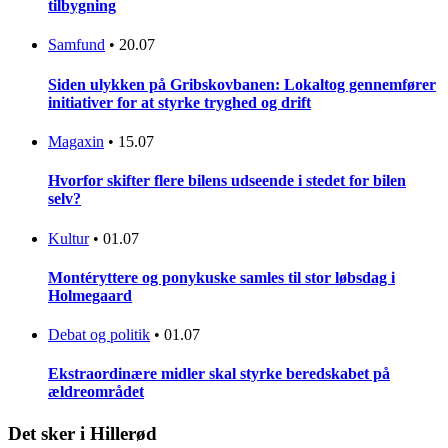
tilbygning
Samfund
•
20.07
Siden ulykken på Gribskovbanen: Lokaltog gennemfører
initiativer for at styrke tryghed og drift
Magaxin
•
15.07
Hvorfor skifter flere bilens udseende i stedet for bilen
selv?
Kultur
•
01.07
Montéryttere og ponykuske samles til stor løbsdag i
Holmegaard
Debat og politik
•
01.07
Ekstraordinære midler skal styrke beredskabet på
ældreområdet
Det sker i Hillerød