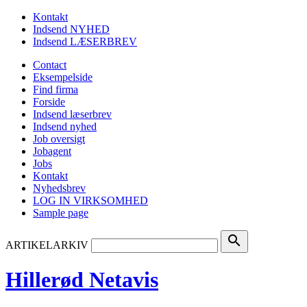
Kontakt
Indsend NYHED
Indsend LÆSERBREV
Contact
Eksempelside
Find firma
Forside
Indsend læserbrev
Indsend nyhed
Job oversigt
Jobagent
Jobs
Kontakt
Nyhedsbrev
LOG IN VIRKSOMHED
Sample page
search
ARTIKELARKIV
Hillerød Netavis