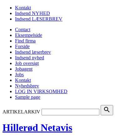
Kontakt
Indsend NYHED
Indsend LÆSERBREV
Contact
Eksempelside
Find firma
Forside
Indsend læserbrev
Indsend nyhed
Job oversigt
Jobagent
Jobs
Kontakt
Nyhedsbrev
LOG IN VIRKSOMHED
Sample page
search
ARTIKELARKIV
Hillerød Netavis