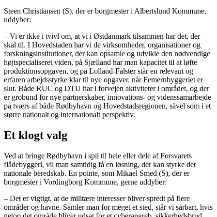
Steen Christiansen (S), der er borgmester i Albertslund Kommune,
uddyber:
– Vi er ikke i tvivl om, at vi i Østdanmark tilsammen har det, der
skal til. I Hovedstaden har vi de virksomheder, organisationer og
forskningsinstitutioner, der kan opsamle og udvikle den nødvendige
højtspecialiseret viden, på Sjælland har man kapacitet til at løfte
produktionsopgaven, og på Lolland-Falster står en relevant og
erfaren arbejdsstyrke klar til nye opgaver, når Femernbyggeriet er
slut. Både RUC og DTU har i forvejen aktiviteter i området, og der
er grobund for nye partnerskaber, innovations- og videnssamarbejde
på tværs af både Rødbyhavn og Hovedstadsregionen, såvel som i et
større nationalt og internationalt perspektiv.
Et klogt valg
Ved at bringe Rødbyhavn i spil til hele eller dele af Forsvarets
flådebyggeri, vil man samtidig få en løsning, der kan styrke det
nationale beredskab. En pointe, som Mikael Smed (S), der er
borgmester i Vordingborg Kommune, gerne uddyber:
– Det er vigtigt, at de militære interesser bliver spredt på flere
områder og havne. Samler man for meget et sted, står vi sårbart, hvis
netop det område bliver udsat for et cyberangreb, sikkerhedsbrud