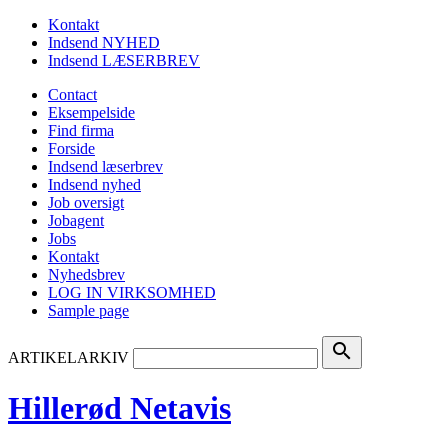
Kontakt
Indsend NYHED
Indsend LÆSERBREV
Contact
Eksempelside
Find firma
Forside
Indsend læserbrev
Indsend nyhed
Job oversigt
Jobagent
Jobs
Kontakt
Nyhedsbrev
LOG IN VIRKSOMHED
Sample page
search
ARTIKELARKIV
Hillerød Netavis