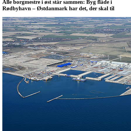
Alle borgmestre i øst står sammen: Byg flåde i
Rødbyhavn – Østdanmark har det, der skal til