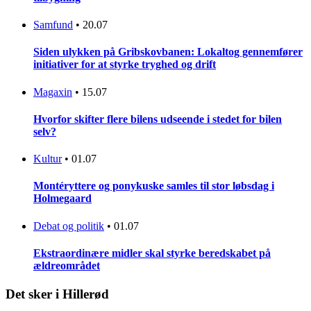
Samfund
•
20.07
Siden ulykken på Gribskovbanen: Lokaltog gennemfører
initiativer for at styrke tryghed og drift
Magaxin
•
15.07
Hvorfor skifter flere bilens udseende i stedet for bilen
selv?
Kultur
•
01.07
Montéryttere og ponykuske samles til stor løbsdag i
Holmegaard
Debat og politik
•
01.07
Ekstraordinære midler skal styrke beredskabet på
ældreområdet
Det sker i Hillerød