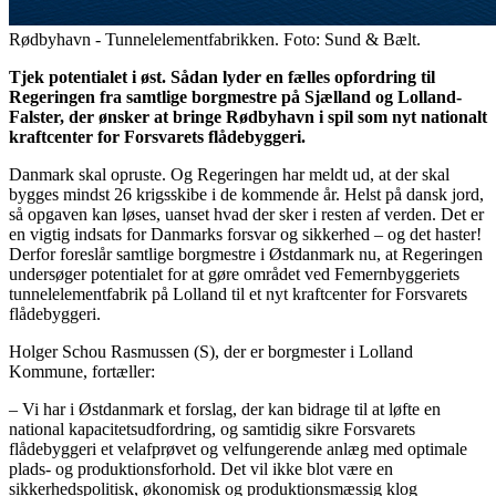
Rødbyhavn - Tunnelelementfabrikken. Foto: Sund & Bælt.
Tjek potentialet i øst. Sådan lyder en fælles opfordring til
Regeringen fra samtlige borgmestre på Sjælland og Lolland-
Falster, der ønsker at bringe Rødbyhavn i spil som nyt nationalt
kraftcenter for Forsvarets flådebyggeri.
Danmark skal opruste. Og Regeringen har meldt ud, at der skal
bygges mindst 26 krigsskibe i de kommende år. Helst på dansk jord,
så opgaven kan løses, uanset hvad der sker i resten af verden. Det er
en vigtig indsats for Danmarks forsvar og sikkerhed – og det haster!
Derfor foreslår samtlige borgmestre i Østdanmark nu, at Regeringen
undersøger potentialet for at gøre området ved Femernbyggeriets
tunnelelementfabrik på Lolland til et nyt kraftcenter for Forsvarets
flådebyggeri.
Holger Schou Rasmussen (S), der er borgmester i Lolland
Kommune, fortæller:
– Vi har i Østdanmark et forslag, der kan bidrage til at løfte en
national kapacitetsudfordring, og samtidig sikre Forsvarets
flådebyggeri et velafprøvet og velfungerende anlæg med optimale
plads- og produktionsforhold. Det vil ikke blot være en
sikkerhedspolitisk, økonomisk og produktionsmæssig klog