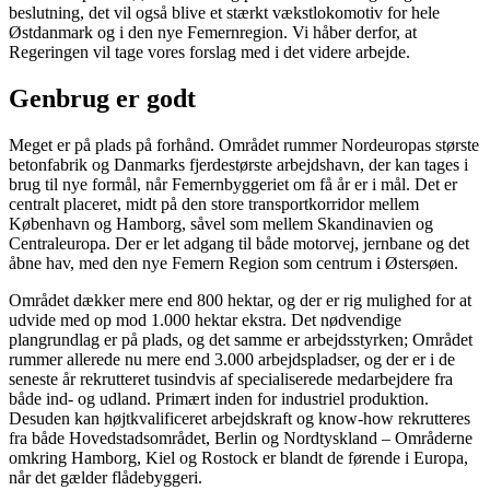
beslutning, det vil også blive et stærkt vækstlokomotiv for hele
Østdanmark og i den nye Femernregion. Vi håber derfor, at
Regeringen vil tage vores forslag med i det videre arbejde.
Genbrug er godt
Meget er på plads på forhånd. Området rummer Nordeuropas største
betonfabrik og Danmarks fjerdestørste arbejdshavn, der kan tages i
brug til nye formål, når Femernbyggeriet om få år er i mål. Det er
centralt placeret, midt på den store transportkorridor mellem
København og Hamborg, såvel som mellem Skandinavien og
Centraleuropa. Der er let adgang til både motorvej, jernbane og det
åbne hav, med den nye Femern Region som centrum i Østersøen.
Området dækker mere end 800 hektar, og der er rig mulighed for at
udvide med op mod 1.000 hektar ekstra. Det nødvendige
plangrundlag er på plads, og det samme er arbejdsstyrken; Området
rummer allerede nu mere end 3.000 arbejdspladser, og der er i de
seneste år rekrutteret tusindvis af specialiserede medarbejdere fra
både ind- og udland. Primært inden for industriel produktion.
Desuden kan højtkvalificeret arbejdskraft og know-how rekrutteres
fra både Hovedstadsområdet, Berlin og Nordtyskland – Områderne
omkring Hamborg, Kiel og Rostock er blandt de førende i Europa,
når det gælder flådebyggeri.