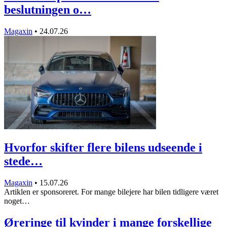
beslutningen o…
Magaxin
•
24.07.26
Hvorfor skifter flere bilens udseende i
stede…
Magaxin
•
15.07.26
Artiklen er sponsoreret. For mange bilejere har bilen tidligere været
noget…
Øreringe til kvinder i mange forskellige