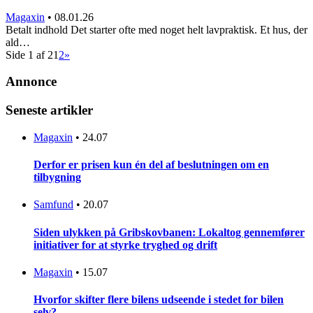
Magaxin
•
08.01.26
Betalt indhold Det starter ofte med noget helt lavpraktisk. Et hus, der
ald…
Side 1 af 2
1
2
»
Annonce
Seneste artikler
Magaxin
•
24.07
Derfor er prisen kun én del af beslutningen om en
tilbygning
Samfund
•
20.07
Siden ulykken på Gribskovbanen: Lokaltog gennemfører
initiativer for at styrke tryghed og drift
Magaxin
•
15.07
Hvorfor skifter flere bilens udseende i stedet for bilen
selv?