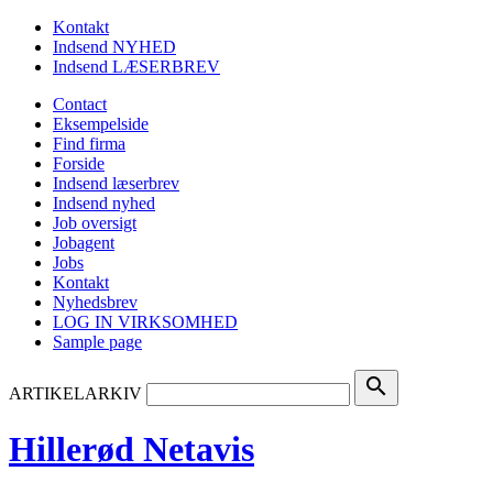
Kontakt
Indsend NYHED
Indsend LÆSERBREV
Contact
Eksempelside
Find firma
Forside
Indsend læserbrev
Indsend nyhed
Job oversigt
Jobagent
Jobs
Kontakt
Nyhedsbrev
LOG IN VIRKSOMHED
Sample page
search
ARTIKELARKIV
Hillerød Netavis