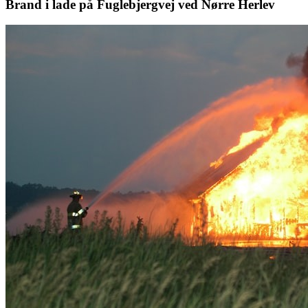
Brand i lade på Fuglebjergvej ved Nørre Herlev