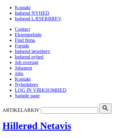
Kontakt
Indsend NYHED
Indsend LÆSERBREV
Contact
Eksempelside
Find firma
Forside
Indsend læserbrev
Indsend nyhed
Job oversigt
Jobagent
Jobs
Kontakt
Nyhedsbrev
LOG IN VIRKSOMHED
Sample page
search
ARTIKELARKIV
Hillerød Netavis