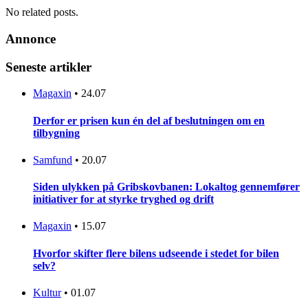
No related posts.
Annonce
Seneste artikler
Magaxin
•
24.07
Derfor er prisen kun én del af beslutningen om en
tilbygning
Samfund
•
20.07
Siden ulykken på Gribskovbanen: Lokaltog gennemfører
initiativer for at styrke tryghed og drift
Magaxin
•
15.07
Hvorfor skifter flere bilens udseende i stedet for bilen
selv?
Kultur
•
01.07