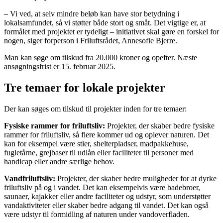
– Vi ved, at selv mindre beløb kan have stor betydning i
lokalsamfundet, så vi støtter både stort og småt. Det vigtige er, at
formålet med projektet er tydeligt – initiativet skal gøre en forskel for
nogen, siger forperson i Friluftsrådet, Annesofie Bjerre.
Man kan søge om tilskud fra 20.000 kroner og opefter. Næste
ansøgningsfrist er 15. februar 2025.
Tre temaer for lokale projekter
Der kan søges om tilskud til projekter inden for tre temaer:
Fysiske rammer for friluftsliv:
Projekter, der skaber bedre fysiske
rammer for friluftsliv, så flere kommer ud og oplever naturen. Det
kan for eksempel være stier, shelterpladser, madpakkehuse,
fugletårne, grejbaser til udlån eller faciliteter til personer med
handicap eller andre særlige behov.
Vandfriluftsliv:
Projekter, der skaber bedre muligheder for at dyrke
friluftsliv på og i vandet. Det kan eksempelvis være badebroer,
saunaer, kajakker eller andre faciliteter og udstyr, som understøtter
vandaktiviteter eller skaber bedre adgang til vandet. Det kan også
være udstyr til formidling af naturen under vandoverfladen.