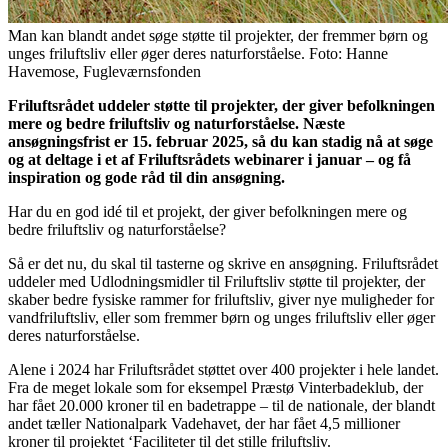
Man kan blandt andet søge støtte til projekter, der fremmer børn og
unges friluftsliv eller øger deres naturforståelse. Foto: Hanne
Havemose, Fugleværnsfonden
Friluftsrådet uddeler støtte til projekter, der giver befolkningen
mere og bedre friluftsliv og naturforståelse. Næste
ansøgningsfrist er 15. februar 2025, så du kan stadig nå at søge
og at deltage i et af Friluftsrådets webinarer i januar – og få
inspiration og gode råd til din ansøgning.
Har du en god idé til et projekt, der giver befolkningen mere og
bedre friluftsliv og naturforståelse?
Så er det nu, du skal til tasterne og skrive en ansøgning. Friluftsrådet
uddeler med Udlodningsmidler til Friluftsliv støtte til projekter, der
skaber bedre fysiske rammer for friluftsliv, giver nye muligheder for
vandfriluftsliv, eller som fremmer børn og unges friluftsliv eller øger
deres naturforståelse.
Alene i 2024 har Friluftsrådet støttet over 400 projekter i hele landet.
Fra de meget lokale som for eksempel Præstø Vinterbadeklub, der
har fået 20.000 kroner til en badetrappe – til de nationale, der blandt
andet tæller Nationalpark Vadehavet, der har fået 4,5 millioner
kroner til projektet ‘Faciliteter til det stille friluftsliv.