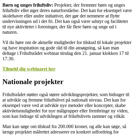
Børn og unges friluftsliv:
Projekter, der fremmer børn og unges
friluftsliv eller øger deres naturforståelse. Det kan for eksempel være
skolehaver eller andre initiativer, der gør det nemmere at flytte
undervisningen ud i det fri. Det kan også være udstyr og faciliteter
til nye aktiviteter i foreninger, der får flere børn og unge ud i
naturen.
Vil du høre om de aktuelle muligheder for tilskud til lokale projekter
og have inspiration og gode råd til din ansøgning, så kan man
deltage i Friluftsrådet webinar tirsdag den 21. januar klokken 17 til
17.30.
Tilmeld dig webinaret her
Nationale projekter
Friluftsrådet støtter også større udviklingsprojekter, som bidrager til
at udvikle og fremme friluftslivet på nationalt niveau. Det kan for
eksempel være ved at udvikle nye metoder eller koncepter, skabe
aktivitetsmuligheder for nye målgrupper eller frembringe ny viden,
som kan bidrage til udviklingen af friluftslivets rammer og vilkår.
Man kan søge om tilskud fra 200.000 kroner, og alle kan søge, så
længe projektet målrettet adresserer en konkret udfordring for