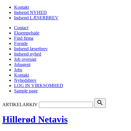
Kontakt
Indsend NYHED
Indsend LÆSERBREV
Contact
Eksempelside
Find firma
Forside
Indsend læserbrev
Indsend nyhed
Job oversigt
Jobagent
Jobs
Kontakt
Nyhedsbrev
LOG IN VIRKSOMHED
Sample page
search
ARTIKELARKIV
Hillerød Netavis